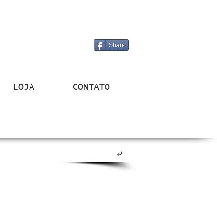
Share
LOJA
CONTATO
⤶