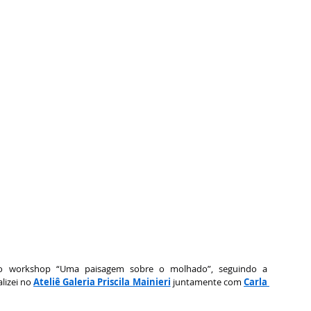
 o workshop “Uma paisagem sobre o molhado”, seguindo a 
izei no 
Ateliê Galeria Priscila Mainieri
 juntamente com 
Carla 