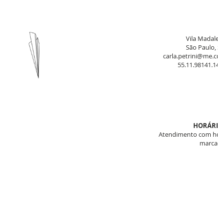
Vila Madal
São Paulo,
carla.petrini@me.
55.11.98141.1
​HORÁR
Atendimento com h
marca