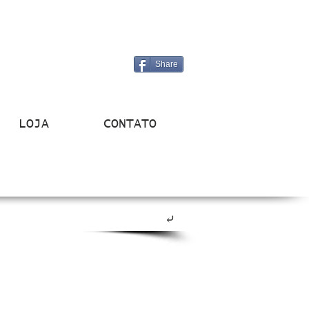
Share
LOJA
CONTATO
⤶