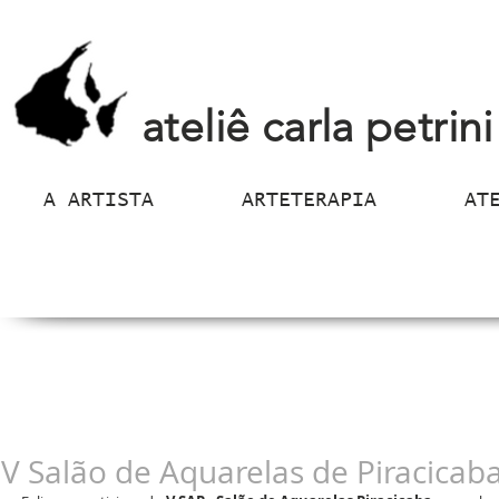
ateliê carla petrini
A ARTISTA
ARTETERAPIA
AT
V Salão de Aquarelas de Piracicab