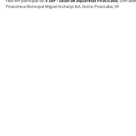
Feliz em participar do 
V SAP - Salão de Aquarelas Piracicaba
, com aber
Pinacoteca Municipal Miguel Archanjo B.A. Dutra, Piracicaba, SP.