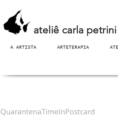
ateliê carla petrini
A ARTISTA
ARTETERAPIA
AT
QuarantenaTimeInPostcard