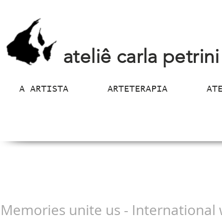
ateliê carla petrini
A ARTISTA
ARTETERAPIA
AT
Memories unite us - International