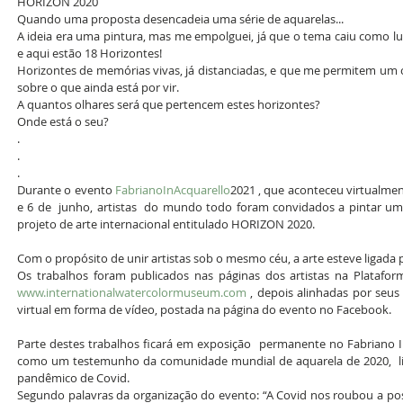
HORIZON 2020
Quando uma proposta desencadeia uma série de aquarelas...
A ideia era uma pintura, mas me empolguei, já que o tema caiu como luv
e aqui estão 18 Horizontes! 
Horizontes de memórias vivas, já distanciadas, e que me permitem um o
sobre o que ainda está por vir.
A quantos olhares será que pertencem estes horizontes? 
Onde está o seu?
.
.
.
Durante o evento 
FabrianoInAcquarello
2021 , que aconteceu virtualmen
e 6 de  junho, artistas  do mundo todo foram convidados a pintar um
projeto de arte internacional entitulado HORIZON 2020.
Com o propósito de unir artistas sob o mesmo céu, a arte esteve ligada
Os trabalhos foram publicados nas páginas dos artistas na Plataform
www.internationalwatercolormuseum.com
‬ , depois alinhadas por se
virtual em forma de vídeo, postada na página do evento no Facebook.
Parte destes trabalhos ficará em exposição  permanente no Fabriano 
como um testemunho da comunidade mundial de aquarela de 2020,  lig
pandêmico de Covid.
Segundo palavras da organização do evento: “A Covid nos roubou a pos