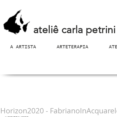
ateliê carla petrini
A ARTISTA
ARTETERAPIA
AT
Horizon2020 - FabrianoInAcquare