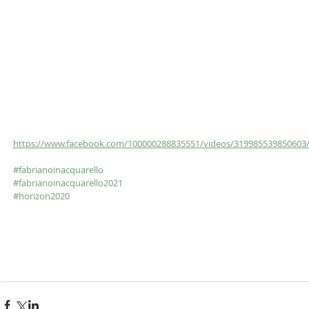
https://www.facebook.com/100000288835551/videos/319985539850603
#fabrianoinacquarello
#fabrianoinacquarello2021
#horizon2020