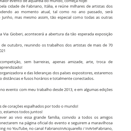
 maior evento de aquarela do mundo, começa hoje!
a cidade de Fabriano, Itália, e reúne milhares de artistas dos 
endendo ao momento atual, tal como no ano passado, será 
e Junho, mas mesmo assim, tão especial como todas as outras 
na Via Gioberi, acontecerá a abertura da tão esperada exposição 
1 de outubro, reunindo os trabalhos dos artistas de mais de 70 
2021
ompetição, sem barreiras, apenas amizade, arte, troca de 
 aprendizado!
ganizadora e das lideranças dos países expositores, estaremos 
distâncias e fusos horários e totalmente conectados.
il no evento com meu trabalho desde 2013, e em algumas edições 
s de corações espalhados por todo o mundo!
 estamos todos juntos! 
r ao vivo essa grande família, convido a todos os amigos 
conectarem na página oficial do evento e seguirem a maravilhosa 
ng no YouTube, no canal FabrianoInAcquarello / InArteFabriano, 