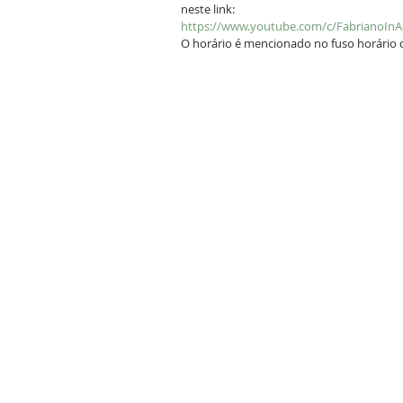
neste link: 
https://www.youtube.com/c/FabrianoInAc
O horário é mencionado no fuso horário da