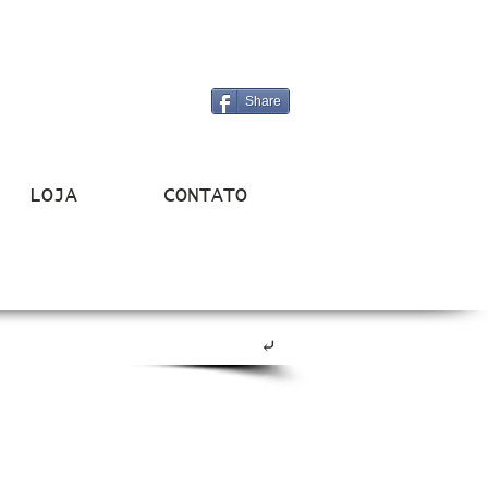
Share
LOJA
CONTATO
⤶