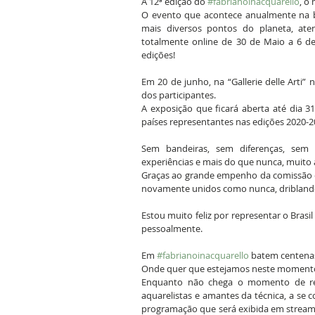
A 12ª edição do 
#fabrianoinacquarello
, o
O evento que acontece anualmente na bel
mais diversos pontos do planeta, at
totalmente online de 30 de Maio a 6 d
edições!
Em 20 de junho, na “Gallerie delle Arti” 
dos participantes.
A exposição que ficará aberta até dia 3
países representantes nas edições 2020-
Sem bandeiras, sem diferenças, sem c
experiências e mais do que nunca, muito
Graças ao grande empenho da comissão or
novamente unidos como nunca, driblando 
Estou muito feliz por representar o Bras
pessoalmente. 
Em 
#fabrianoinacquarello
 batem centena
Onde quer que estejamos neste momento,
Enquanto não chega o momento de reve
aquarelistas e amantes da técnica, a se 
programação que será exibida em streami