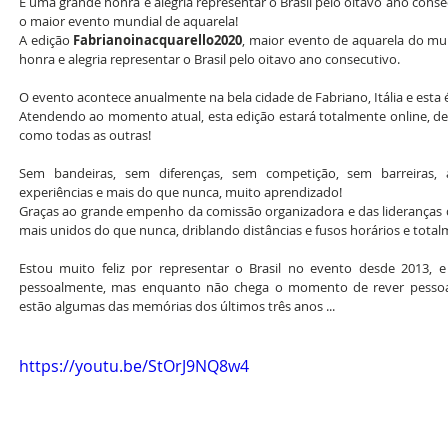
É uma grande honra e alegria representar o Brasil pelo oitavo ano conse
o maior evento mundial de aquarela!
A edição 
Fabrianoinacquarello2020
, maior evento de aquarela do mu
honra e alegria representar o Brasil pelo oitavo ano consecutivo.
O evento acontece anualmente na bela cidade de Fabriano, Itália e esta é
Atendendo ao momento atual, esta edição estará totalmente online, de 
como todas as outras!
Sem bandeiras, sem diferenças, sem competição, sem barreiras, a
experiências e mais do que nunca, muito aprendizado!
Graças ao grande empenho da comissão organizadora e das lideranças d
mais unidos do que nunca, driblando distâncias e fusos horários e tota
Estou muito feliz por representar o Brasil no evento desde 2013, 
pessoalmente, mas enquanto não chega o momento de rever pessoalm
estão algumas das memórias dos últimos três anos ...
https://youtu.be/StOrJ9NQ8w4