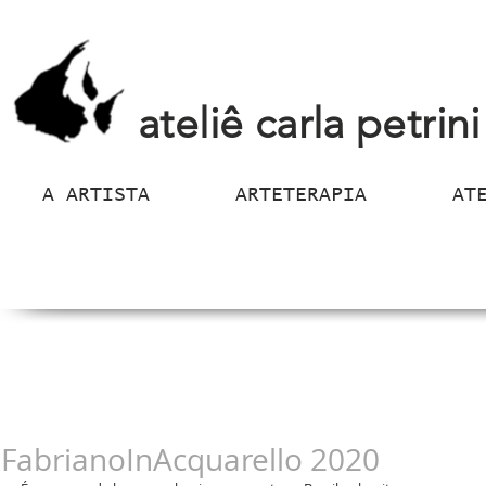
ateliê carla petrini
A ARTISTA
ARTETERAPIA
AT
FabrianoInAcquarello 2020