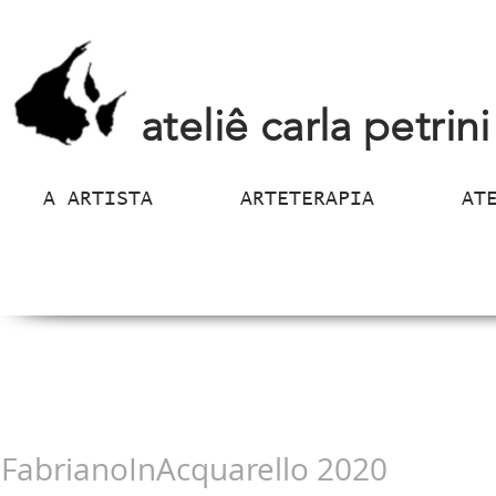
ateliê carla petrini
A ARTISTA
ARTETERAPIA
AT
FabrianoInAcquarello 2020