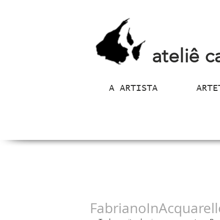
ateliê c
A ARTISTA
ARTE
FabrianoInAcquarel