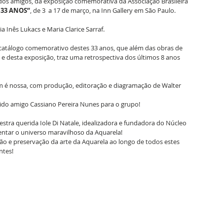
idos amigos, da exposição comemorativa da Associação Brasileira 
 33 ANOS”
, de 3  a 17 de março, na Inn Gallery em São Paulo.
 Inês Lukacs e Maria Clarice Sarraf.
catálogo comemorativo destes 33 anos, que além das obras de 
 e desta exposição, traz uma retrospectiva dos últimos 8 anos 
m é nossa, com produção, editoração e diagramação de Walter 
rido amigo Cassiano Pereira Nunes para o grupo!
ra querida Iole Di Natale, idealizadora e fundadora do Núcleo 
entar o universo maravilhoso da Aquarela!
ão e preservação da arte da Aquarela ao longo de todos estes 
ntes! 