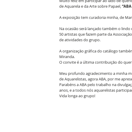
Muito feliz em participar ao lado de quer
de Aquarela e da Arte sobre Papael, 
“ABA
A exposição tem curadoria minha, de Maria
Na ocasião será lançado também o lindo 
50 artistas que fazem parte da Associação
de atividades do grupo.
A organização gráfica do catálogo també
Miranda.
O convite é a última contribuição do que
Meu profundo agradecimento a minha mest
de Aquarelistas, agora ABA, por me apres
Parabéns a ABA pelo trabalho na divulgaç
anos, e a todos nós aquarelistas participa
Vida longa ao grupo!