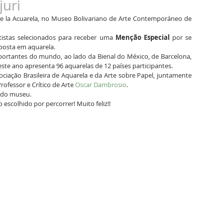
juri
de la Acuarela, no Museo Bolivariano de Arte Contemporáneo de 
tistas selecionados para receber uma 
Menção Especial
 por se 
posta em aquarela. 
portantes do mundo, ao lado da Bienal do México, de Barcelona, 
este ano apresenta 96 aquarelas de 12 países participantes.
ociação Brasileira de Aquarela e da Arte sobre Papel, juntamente 
rofessor e Crítico de Arte 
Oscar Dambrosio
.
o do museu.
scolhido por percorrer! Muito feliz!!