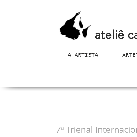
ateliê c
A ARTISTA
ARTE
7ª Trienal Internaci