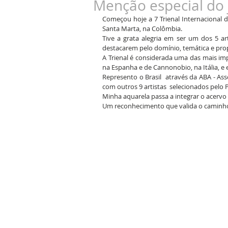
Menção especial do 
Começou hoje a 7 Trienal Internacional 
Santa Marta, na Colômbia.
Tive a grata alegria em ser um dos 5 ar
destacarem pelo domínio, temática e pro
A Trienal é considerada uma das mais im
na Espanha e de Cannonobio, na Itália, e 
Represento o Brasil  através da ABA - Ass
com outros 9 artistas  selecionados pelo P
Minha aquarela passa a integrar o acerv
Um reconhecimento que valida o caminho e