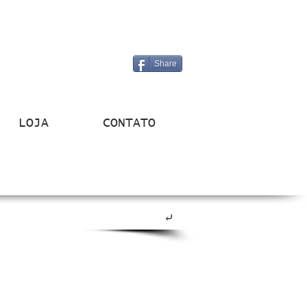
Share
LOJA
CONTATO
⤶