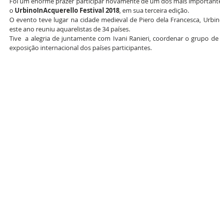
Foi um enorme prazer participar novamente de um dos mais importante
o 
UrbinoInAcquerello Festival 2018
, em sua terceira edição.
O evento teve lugar na cidade medieval de Piero dela Francesca, Urbino,
este ano reuniu aquarelistas de 34 países.
Tive  a alegria de juntamente com Ivani Ranieri, coordenar o grupo de m
exposição internacional dos países participantes.