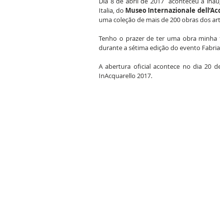
Dia 8 de abril de 2017  aconteceu a ina
Italia, do 
Museo Internazionale dell’Ac
uma coleção de mais de 200 obras dos art
Tenho o prazer de ter uma obra minha 
durante a sétima edição do evento Fabri
A abertura oficial acontece no dia 20 d
InAcquarello 2017.