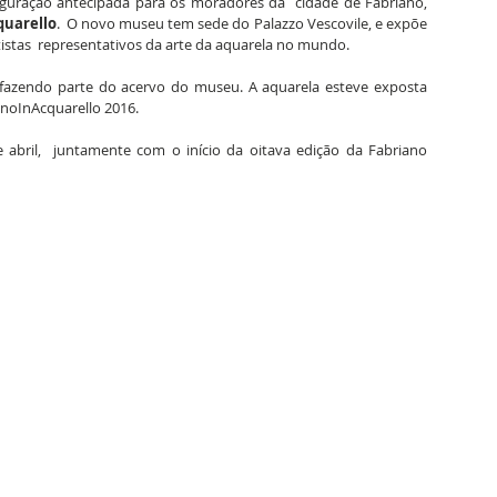
uguração antecipada para os moradores da  cidade de Fabriano, 
quarello
.  O novo museu tem sede do Palazzo Vescovile, e expõe 
istas  representativos da arte da aquarela no mundo.
fazendo parte do acervo do museu. A aquarela esteve exposta 
anoInAcquarello 2016.
e abril,  juntamente com o início da oitava edição da Fabriano 