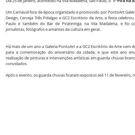
Dia 25 de janeiro, aconteceu na Vila Madalena, São Paulo, o  
1º Pira na 
Um Carnaval fora de época organizado e promovido por PontoArt Galeria, P
Design, Cerveja Três Fidalgas e GC2 Escritório de Arte, a festa celebro
Paulo e também do Bar de Piratininga, na Vila Madalena, e foi co
jornalistas, fotógrafos e amantes da cultura em geral.
Há mais de um ano a Galeria PontoArt e a GC2 Escritório de Arte vem d
para a comemoração do aniversário da cidade, e que este ano envol
realização de pinturas e intervenções artísticas em guarda chuvas branco
convidados.
Após o evento, os guarda chuvas ficaram expostos até 11 de fevereiro, no