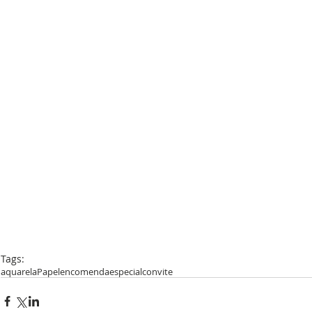
Tags:
aquarela
Papel
encomenda
especial
convite