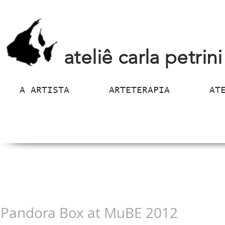
ateliê carla petrini
A ARTISTA
ARTETERAPIA
AT
Pandora Box at MuBE 2012