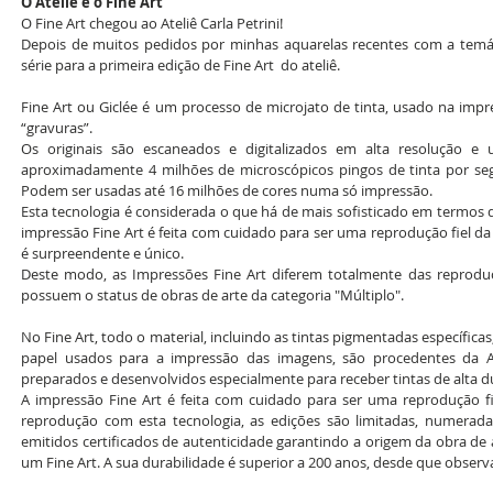
O Ateliê e o Fine Art
O Fine Art chegou ao Ateliê Carla Petrini!
Depois de muitos pedidos por minhas aquarelas recentes com a temátic
série para a primeira edição de Fine Art  do ateliê. 
Fine Art ou Giclée é um processo de microjato de tinta, usado na im
“gravuras”.
Os originais são escaneados e digitalizados em alta resolução e u
aproximadamente 4 milhões de microscópicos pingos de tinta por segu
Podem ser usadas até 16 milhões de cores numa só impressão.
Esta tecnologia é considerada o que há de mais sofisticado em termos de
impressão Fine Art é feita com cuidado para ser uma reprodução fiel da 
é surpreendente e único.
Deste modo, as Impressões Fine Art diferem totalmente das reproduçõ
possuem o status de obras de arte da categoria "Múltiplo".
No Fine Art, todo o material, incluindo as tintas pigmentadas específicas
papel usados para a impressão das imagens, são procedentes da Al
preparados e desenvolvidos especialmente para receber tintas de alta d
A impressão Fine Art é feita com cuidado para ser uma reprodução f
reprodução com esta tecnologia, as edições são limitadas, numeradas
emitidos certificados de autenticidade garantindo a origem da obra de
um Fine Art. A sua durabilidade é superior a 200 anos, desde que obser