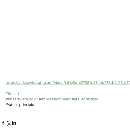
https://video.wixstatic.com/video/c64e8d_e27981d18ebb435cb0a71dc1
#fineart
#fineartwatercolor
#impressaofineart
#atelieprincipio
@atelie.principio