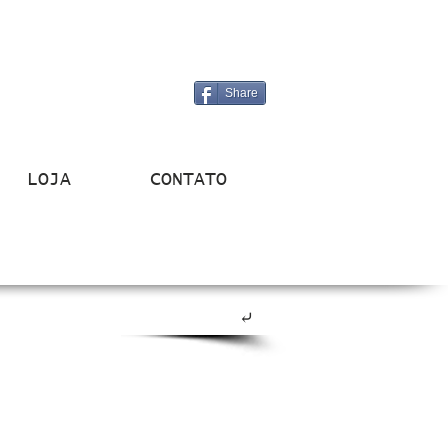
Share
LOJA
CONTATO
⤶