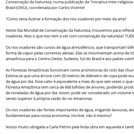
Conservação da Natureza, numa publicação da "Iniciativa Inter-religiosa Pe
Brasil (ONU), coordenada por Carlos Vicente!
"Como seria ilustrar a formação dos rios voadores por meio da arte?
Neste Dia Mundial de Conservação da Natureza, trouxemos para reflexão
voadores. Mas o que isso tem a ver com conservação da natureza? TUD
Os rios voadores são cursos de água atmosféricos, que transportam bil
forma de vapor pelas correntes aéreas. Elas se movimentam acima de n
amazônica para o Centro-Oeste, Sudeste, Sul do Brasil e aos países vizin
As Florestas Amazônicas funcionam como promotoras do ciclo das chuva
Estima-se que uma árvore com 20 metros de diâmetro de copa pode evap
de água por dia. Esse valor é equivalente a mais do que seis vezes o que 
Floresta Amazônica tem cerca de 600 bilhões de árvores, podendo prod
de toneladas de água por dia. Assim, pode ser considerado um volume i
sendo superior à própria vazão do rio Amazonas. 
Os rios voadores são fontes importantes de água, irrigando lavouras, enc
fundamentais para nossa economia. Incrível, não é mesmo? 
Nosso muito obrigada a Carla Petrini pela linda obra em aquarela e tam