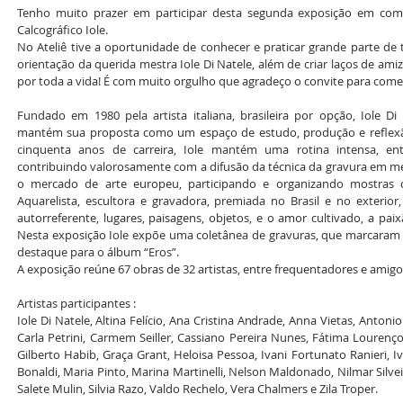
Tenho muito prazer em participar desta segunda exposição em com
Calcográfico Iole. 
No Ateliê tive a oportunidade de conhecer e praticar grande parte de 
orientação da querida mestra Iole Di Natele, além de criar laços de a
por toda a vida! É com muito orgulho que agradeço o convite para come
Fundado em 1980 pela artista italiana, brasileira por opção, Iole Di N
mantém sua proposta como um espaço de estudo, produção e reflexão
cinquenta anos de carreira, Iole mantém uma rotina intensa, entre
contribuindo valorosamente com a difusão da técnica da gravura em m
o mercado de arte europeu, participando e organizando mostras de 
Aquarelista, escultora e gravadora, premiada no Brasil e no exterior
autorreferente, lugares, paisagens, objetos, e o amor cultivado, a paix
Nesta exposição Iole expõe uma coletânea de gravuras, que marcaram 
destaque para o álbum “Eros”. 
A exposição reúne 67 obras de 32 artistas, entre frequentadores e amigos
Artistas participantes : 
Iole Di Natele, Altina Felício, Ana Cristina Andrade, Anna Vietas, Antoni
Carla Petrini, Carmem Seiller, Cassiano Pereira Nunes, Fátima Lourenço,
Gilberto Habib, Graça Grant, Heloisa Pessoa, Ivani Fortunato Ranieri, Iv
Bonaldi, Maria Pinto, Marina Martinelli, Nelson Maldonado, Nilmar Silveir
Salete Mulin, Silvia Razo, Valdo Rechelo, Vera Chalmers e Zila Troper. 