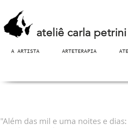
ateliê carla petrini
A ARTISTA
ARTETERAPIA
AT
"Além das mil e uma noites e dias