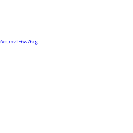
h?v=_mvTE6w76cg