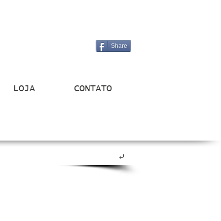
Share
LOJA
CONTATO
⤶