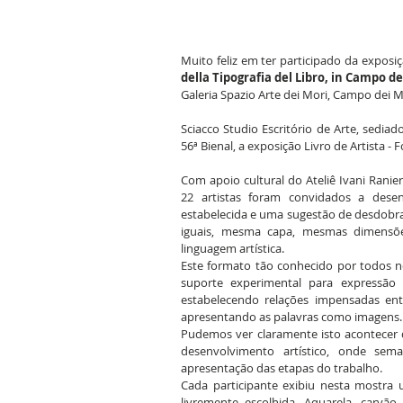
Muito feliz em ter participado da exposiç
della Tipografia del Libro, in Campo d
Galeria Spazio Arte dei Mori, Campo dei Mor
Sciacco Studio Escritório de Arte, sedia
56ª Bienal, a exposição Livro de Artista -
Com apoio cultural do Ateliê Ivani Ranier
22 artistas foram convidados a dese
estabelecida e uma sugestão de desdobrame
iguais, mesma capa, mesmas dimensōes
linguagem artística.
Este formato tão conhecido por todos nó
suporte experimental para expressão 
estabelecendo relações impensadas en
apresentando as palavras como imagens.
Pudemos ver claramente isto acontecer d
desenvolvimento artístico, onde sem
apresentação das etapas do trabalho.
Cada participante exibiu nesta mostra 
livremente escolhida. Aquarela, carvão 