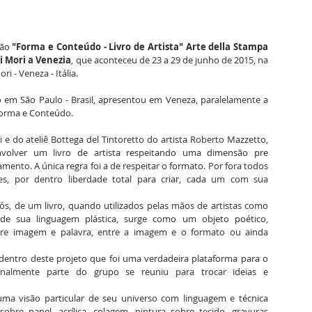
ão 
"Forma e Conteúdo - Livro de Artista" Arte della Stampa 
ei Mori a Venezia
, que aconteceu de 23 a 29 de junho de 2015, na 
i - Veneza - Itália.
do em São Paulo - Brasil, apresentou em Veneza, paralelamente a 
 Forma e Conteúdo.
i e do ateliê Bottega del Tintoretto do artista Roberto Mazzetto, 
nvolver um livro de artista respeitando uma dimensão pre 
nto. A única regra foi a de respeitar o formato. Por fora todos 
, por dentro liberdade total para criar, cada um com sua 
s, de um livro, quando utilizados pelas mãos de artistas como 
de sua linguagem plástica, surge como um objeto poético, 
tre imagem e palavra, entre a imagem e o formato ou ainda 
entro deste projeto que foi uma verdadeira plataforma para o 
analmente parte do grupo se reuniu para trocar ideias e 
uma visão particular de seu universo com linguagem e técnica 
sobre papel, acrílica, colagem, pintura sobre tecido, gravuras 