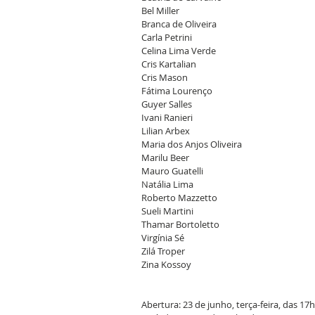
Bel Miller
Branca de Oliveira
Carla Petrini
Celina Lima Verde
Cris Kartalian
Cris Mason
Fátima Lourenço
Guyer Salles
Ivani Ranieri
Lilian Arbex
Maria dos Anjos Oliveira
Marilu Beer
Mauro Guatelli
Natália Lima
Roberto Mazzetto
Sueli Martini
Thamar Bortoletto
Virgínia Sé
Zilá Troper
Zina Kossoy
Abertura: 23 de junho, terça-feira, das 17