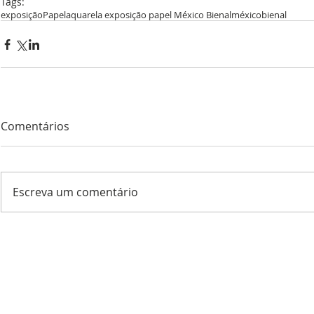
Tags:
exposição
Papel
aquarela exposição papel México Bienal
méxico
bienal
Comentários
Escreva um comentário