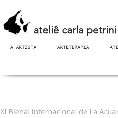
ateliê carla petrini
A ARTISTA
ARTETERAPIA
AT
XI Bienal Internacional de La Acua